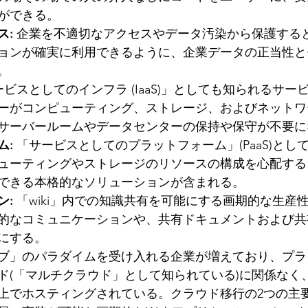
ができる。
ス:
 企業を不適切なアクセスやデータ汚染から保護する
ョンが確実に利用できるように、企業データの正当性と
。
ービスとしてのインフラ (IaaS)」としても知られるサ
ーがコンピューティング、ストレージ、およびネットワ
サーバールームやデータセンターの保持や保守が不要に
ム:
 「サービスとしてのプラットフォーム」(PaaS)とし
ューティングやストレージのリソースの構成を心配する
できる本格的なソリューションが含まれる。
ン:
 「wiki」内での知識共有を可能にする画期的な生産
的なコミュニケーションや、共有ドキュメントおよび共
にする。
ブ」のパラダイムを受け入れる企業が増えており、プラ
ド(「マルチクラウド」として知られている)に関係なく、
上でホスティングされている。クラウド移行の2つの主要候