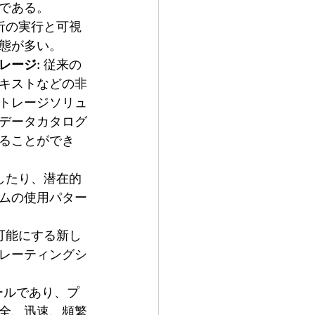
である。
析の実行と可視
態が多い。
レージ:
 従来の
キストなどの非
トレージソリュ
データカタログ
ることができ
したり、潜在的
ムの使用パター
可能にする新し
レーティングシ
ールであり、プ
全、迅速、頻繁