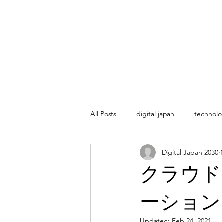
All Posts
digital japan
technolo
Digital Japan 2030
クラウド
ーション
Updated:
Feb 24, 2021