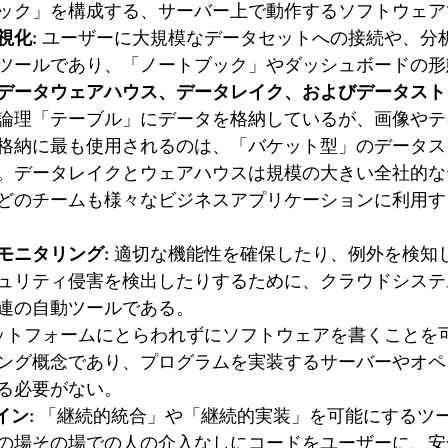
ック」を構成する、サーバー上で動作するソフトウェア
視化:
 ユーザーに大規模なデータセットへの接続や、分
ツールであり、「ノートブック」やダッシュボードの形
データウェアハウス、データレイク、およびデータスト
論理「テーブル」にデータを格納しているが、画像やテ
格納に最も使用されるのは、「バケット型」のデータス
。データレイクとウェアハウスは規模の大きい全社的な
どのチームも様々なビジネスアプリケーションに利用す
モニタリング:
 適切な機能性を確保したり、例外を検知
ュリティ侵害を検出したりするために、クラウドシステ
連の自動ツールである。
ットフォームにとらわれずにソフトウェアを書くことを
ング概念であり、プログラムを実装するサーバーやオペ
る必要がない。
イン:
 「継続的統合」や「継続的実装」を可能にするツ
の場その場での人の介入なしにコードをユーザーに、安