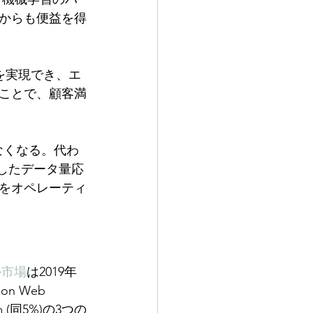
からも便益を得
を実現でき、エ
ことで、顧客満
なくなる。代わ
存したデータ量応
をオペレーティ
ル市場
は2019年
 Web 
orm (同5%)の3つの