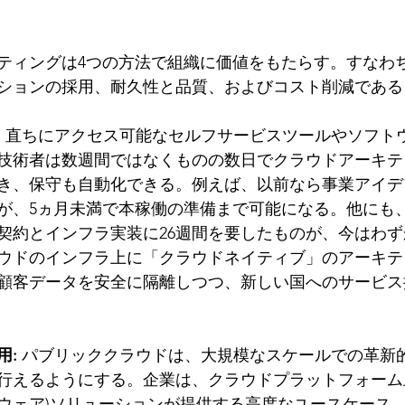
ティングは4つの方法で組織に価値をもたらす。すなわ
ションの採用、耐久性と品質、およびコスト削減である
:
 直ちにアクセス可能なセルフサービスツールやソフト
技術者は数週間ではなくものの数日でクラウドアーキテ
き、保守も自動化できる。例えば、以前なら事業アイデ
のが、5ヵ月未満で本稼働の準備まで可能になる。他にも
契約とインフラ実装に26週間を要したものが、今はわず
ウドのインフラ上に「クラウドネイティブ」のアーキテ
顧客データを安全に隔離しつつ、新しい国へのサービス
用:
 パブリッククラウドは、大規模なスケールでの革新
行えるようにする。企業は、クラウドプラットフォーム上の
ウェア)ソリューションが提供する高度なユースケース