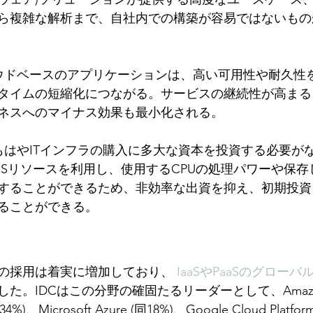
ら複雑な解析まで、自社内での構築が容易ではないもの
ウドベースのアプリケーションは、高い可用性や耐久性
タイムの短縮化につながる。サービスの継続性が高まる
ネスへのマイナス効果も最小化される。
もはやITインフラの購入に多大な資本を投資する必要が
aaSリソースを利用し、使用するCPUの処理パワーや保
することができるため、非効率な出資を抑え、初期投資
ることができる。
の採用は着実に増加しており、 
IaaSやPaaSのグローバ
した。IDCはこの分野の確固たるリーダーとして、Amazon
4%)、Microsoft Azure (同18%)、Google Cloud Platf