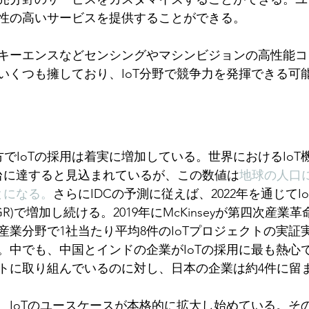
性の高いサービスを提供することができる。
キーエンスなどセンシングやマシンビジョンの高性能コ
いくつも擁しており、IoT分野で競争力を発揮できる可
両方でIoTの採用は着実に増加している。世界におけるIo
0億台に達すると見込まれているが、この数値は
地球の人口
とになる。
さらにIDCの予測に従えば、2022年を通じてIoT
R)で増加し続ける。2019年にMcKinseyが第四次産業
産業分野で1社当たり平均8件のIoTプロジェクトの実証
。中でも、中国とインドの企業がIoTの採用に最も熱心で
トに取り組んでいるのに対し、日本の企業は約4件に留
、IoTのユースケースが本格的に拡大し始めている。そ