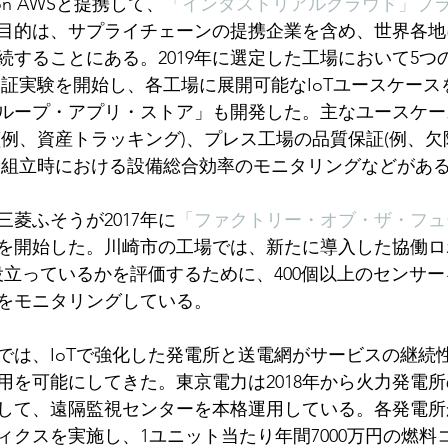
azon AWSと提携して、
「インダストリアルクラウド」プ
目的は、サプライチェーンの提携企業を含め、世界各地に
することにある。2019年に選定した工場において5つの
実証実験を開始し、各工場に展開可能なIoTユースケース
ループ・アプリ・ストア」も開発した。主なユースケー
(例、資産トラッキング)、プレス工場の品質保証(例、
、組立時における設備総合効率のモニタリングなどがあ
三菱ふそうが2017年に
「ファクトリー・オブ・ザ・フュ
稼働を開始した。川崎市の工場では、新たに導入した協働
け役立っているかを評価するために、400個以上のセンサ
をモニタリングしている。
では、IoTで強化した発電所と送電網がサービスの継続
用を可能にしてきた。東京電力は2018年から火力発電
して、遠隔監視センターを本格運用している。各発電所か
ィクスを実施し、1ユニット当たり年間7000万円の燃料