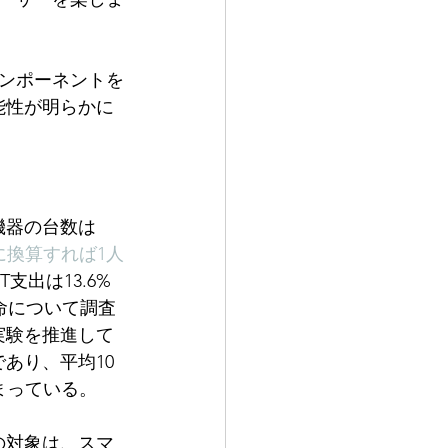
ンポーネントを
能性が明らかに
T機器の台数は
に換算すれば1人
支出は13.6%
革命について調査
実験を推進して
あり、平均10
まっている。
の対象は、スマ