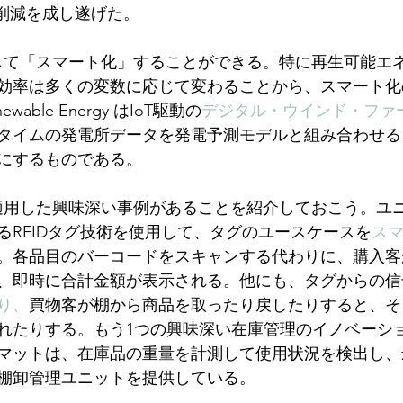
%削減を成し遂げた。
用して「スマート化」することができる。特に再生可能エ
効率は多くの変数に応じて変わることから、スマート化
able Energy はIoT駆動の
デジタル・ウインド・ファ
タイムの発電所データを発電予測モデルと組み合わせる
にするものである。
を適用した興味深い事例があることを紹介しておこう。ユ
るRFIDタグ技術を使用して、タグのユースケースを
ス
。各品目のバーコードをスキャンする代わりに、購入客
、即時に合計金額が表示される。他にも、タグからの信
り、
買物客が棚から商品を取ったり戻したりすると、そ
れたりする。もう1つの興味深い在庫管理のイノベーシ
マットは、在庫品の重量を計測して使用状況を検出し、
棚卸管理ユニットを提供している。