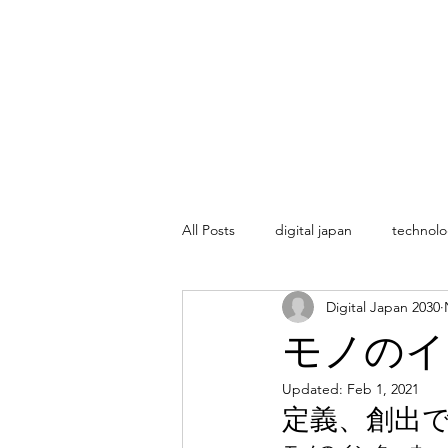
All Posts
digital japan
technolo
Digital Japan 2030
モノのイン
Updated:
Feb 1, 2021
定義、創出