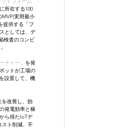
ラットフォーム
所在する100
MVP(実用最小
を提供する「フ
スとしては、デ
欠陥検査のコンピ
る。
ーチャー」
を発
ロボットが工場の
ーを設置して、機
性を改善し、効
所の発電効率と稼
ら得たIoTデ
コスト削減、不