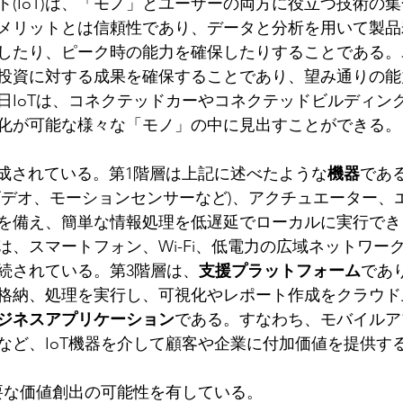
ト(IoT)は、「モノ」とユーザーの両方に役立つ技術の
メリットとは信頼性であり、データと分析を用いて製品
したり、ピーク時の能力を確保したりすることである。
投資に対する成果を確保することであり、望み通りの能
日IoTは、コネクテッドカーやコネクテッドビルディン
化が可能な様々な「モノ」の中に見出すことができる。
構成されている。第1階層は上記に述べたような
機器
であ
ビデオ、モーションセンサーなど)、アクチュエーター、
を備え、簡単な情報処理を低遅延でローカルに実行でき
は、スマートフォン、Wi-Fi、低電力の広域ネットワー
続されている。第3階層は、
支援プラットフォーム
であ
格納、処理を実行し、可視化やレポート作成をクラウド
ジネスアプリケーション
である。すなわち、モバイルア
など、IoT機器を介して顧客や企業に付加価値を提供す
重要な価値創出の可能性を有している。